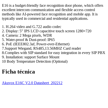
E16 is a budget-friendly face recognition door phone, which offers
excellent intercom communication and flexible access control
methods like AI-powered face recognition and mobile app. It is
typically used in commercial and residential applications.
1. H.264 video and G.722 audio codec
2. Display: 5” IPS LCD capacitive touch screen 1280×720
4. Camera: 2 Mega pixels, WDR
5. Water-proof & Dust-proof: IP65
6. PoE (IEEE802.3af, Power-over-Ethernet)
7.Support Wiegand, RS485,13.56MHZ Card reader
8.Complies with SIP standard for easy integration in every SIP PBX
9. Installation: support Surface Mount
10 Body Temperature Detection (Optional)
Ficha técnica
Akuvox E16C V2.0 Datasheet_202212