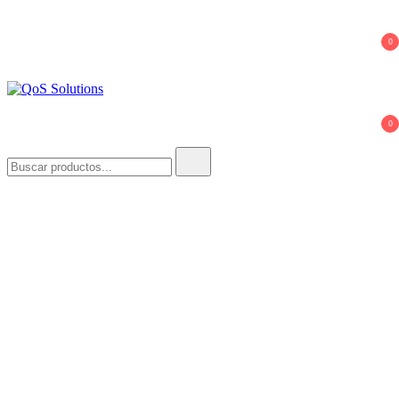
0
QoS Solutions
0
Buscar: