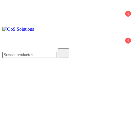
0
QoS Solutions
0
Buscar: