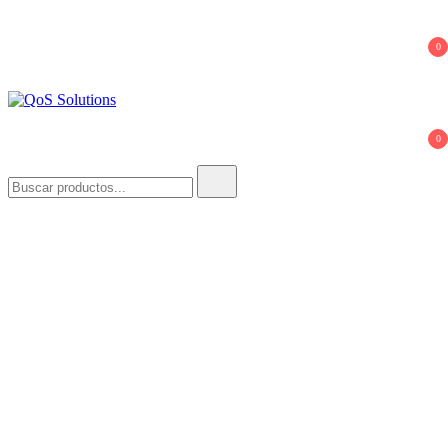
0
QoS Solutions
0
Buscar: