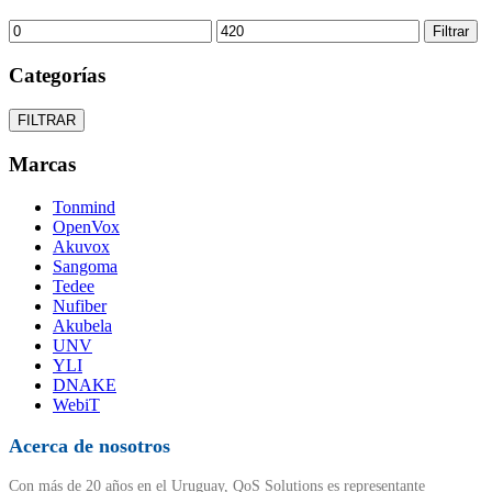
Precio
Precio
Filtrar
mínimo
máximo
Categorías
FILTRAR
Marcas
Tonmind
OpenVox
Akuvox
Sangoma
Tedee
Nufiber
Akubela
UNV
YLI
DNAKE
WebiT
Acerca de nosotros
Con más de 20 años en el Uruguay, QoS Solutions es representante